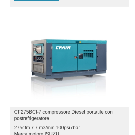
CF275BCI-7 compressore Diesel portatile con
postrefrigeratore
275cfm 7.7 m3/min 100psi
7bar
Marca motore ISUZU