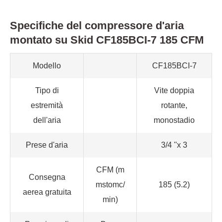
Specifiche del compressore d'aria
montato su Skid CF185BCI-7 185 CFM
Modello
CF185BCI-7
Tipo di
Vite doppia
estremità
rotante,
dell'aria
monostadio
Prese d'aria
3/4 ''x 3
CFM (m
Consegna
mstomc/
185 (5.2)
aerea gratuita
min)