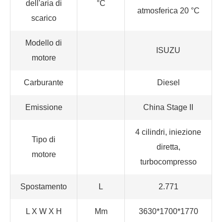
dell'aria di
°C
atmosferica 20 °C
scarico
Modello di
ISUZU
motore
Carburante
Diesel
Emissione
China Stage II
4 cilindri, iniezione
Tipo di
diretta,
motore
turbocompresso
Spostamento
L
2.771
L X W X H
Mm
3630*1700*1770